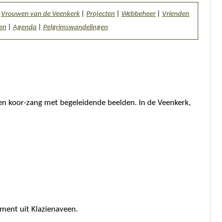
|
Vrouwen van de Veenkerk
|
Projecten
|
Webbeheer
|
Vrienden
ten
|
Agenda
|
Pelgrimswandelingen
n koor-zang met begeleidende beelden. In de Veenkerk,
ent uit Klazienaveen.