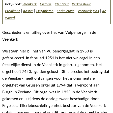
Bekijk ook:
Veenkerk
|
Historie
|
Identiteit
|
Kerkbestuur
|
Predikant
|
Koster
|
Organisten
|
Kerknieuws
|
Veenkerk gids
|
de
Weerd
Geschiedenis en uitleg over het van Vulpenorgel in de
Veenkerk
We staan hier bij het van Vulpenorgel,dat in 1950 is
gefabriceerd. In februari 1951 is het nieuwe orgel in een
feestelijke dienst in de Veenkerk in gebruik genomen. Het
orgel heeft 7450,- gulden gekost. Dit is precies het bedrag dat
de Veenkerk heeft ontvangen voor het monumentale
orgel,het van Gruisen orgel uit 1794,dat is verkocht aan
Burgh in Zeeland. Dit orgel was in 1923 in de Veenkerk
gekomen en is tijdens de oorlog zwaar beschadigd door
Engelse artilleriebeschietingen:het bestuur van de Veenkerk
ontving nog een voorstel om dit monumentale orgel te laten