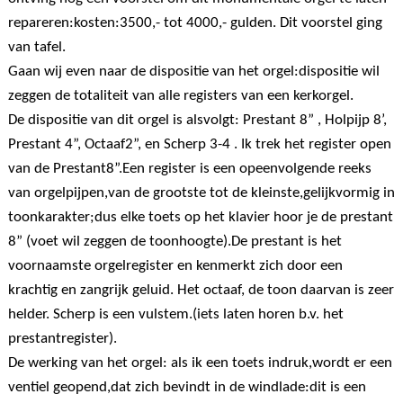
repareren:kosten:3500,- tot 4000,- gulden. Dit voorstel ging
van tafel.
Gaan wij even naar de dispositie van het orgel:dispositie wil
zeggen de totaliteit van alle registers van een kerkorgel.
De dispositie van dit orgel is alsvolgt: Prestant 8” , Holpijp 8’,
Prestant 4”, Octaaf2”, en Scherp 3-4 . Ik trek het register open
van de Prestant8”.Een register is een opeenvolgende reeks
van orgelpijpen,van de grootste tot de kleinste,gelijkvormig in
toonkarakter;dus elke toets op het klavier hoor je de prestant
8” (voet wil zeggen de toonhoogte).De prestant is het
voornaamste orgelregister en kenmerkt zich door een
krachtig en zangrijk geluid. Het octaaf, de toon daarvan is zeer
helder. Scherp is een vulstem.(iets laten horen b.v. het
prestantregister).
De werking van het orgel: als ik een toets indruk,wordt er een
ventiel geopend,dat zich bevindt in de windlade:dit is een