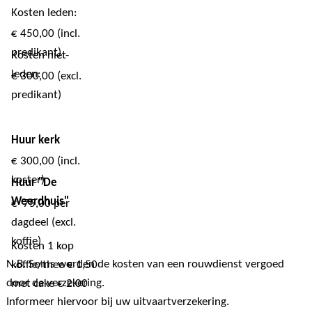
Kosten leden:
€ 450,00 (incl.
predikant)
Kosten niet-
leden:
€ 300,00 (excl.
predikant)
Huur kerk
€ 300,00 (incl.
koster)
Huur "De
Weerdhuis"
€ 75,00 per
dagdeel (excl.
koffie)
Kosten 1 kop
N.B. Soms worden de kosten van een rouwdienst vergoed
koffie/thee € 1,50
door de verzekering.
met cake € 2.00
Informeer hiervoor bij uw uitvaartverzekering.