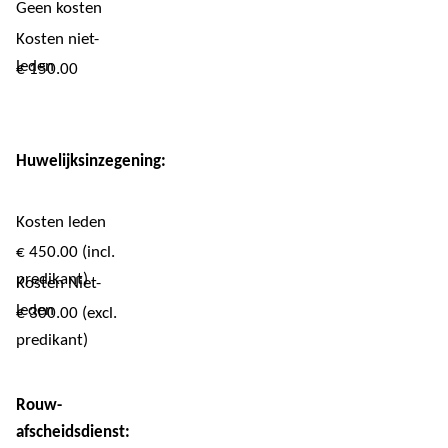
Geen kosten
Kosten niet-
leden
€ 150.00
Huwelijksinzegening:
Kosten leden
€ 450.00 (incl.
predikant)
Kosten Niet-
leden
€ 300.00 (excl.
predikant)
Rouw-
afscheidsdienst: