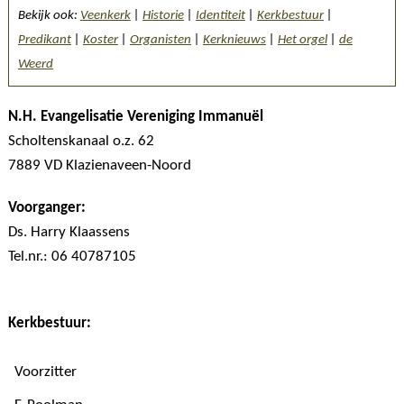
Bekijk ook:
Veenkerk
|
Historie
|
Identiteit
|
Kerkbestuur
|
Predikant
|
Koster
|
Organisten
|
Kerknieuws
|
Het orgel
|
de
Weerd
N.H. Evangelisatie Vereniging Immanuël
Scholtenskanaal o.z. 62
7889 VD Klazienaveen-Noord
Voorganger:
Ds. Harry Klaassens
Tel.nr.: 06 40787105
Kerkbestuur:
Voorzitter