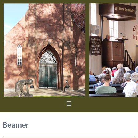
≡
Beamer