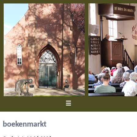
≡
boekenmarkt